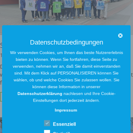
Datenschutzbedingungen
Sponsoring beim 17. Widufix-Lauf
Wir verwenden Cookies, um Ihnen das beste Nutzererlebnis
12. Juli 2022
bieten zu können. Wenn Sie fortfahren, diese Seite zu
Die Ausbildung ist für uns als Stadtwerke ein
verwenden, nehmen wir an, daß Sie damit einverstanden
sind. Mit dem Klick auf PERSONALISIEREN können Sie
wichtiges Thema. Gut ausgebildetes Fachpersonal ist
wählen, ob und welche Cookies Sie zulassen wollen. Sie
für
können diese Information in unserer
Datenschutzerklärung
nachlesen und Ihre Cookie-
Weiterlesen ...
Einstellungen dort jederzeit ändern.
Impressum
Essenziell