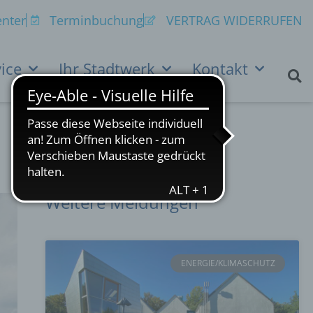
nter
Terminbuchung
VERTRAG WIDERRUFEN
ice
Ihr Stadtwerk
Kontakt
Weitere Meldungen
ENERGIE/KLIMASCHUTZ