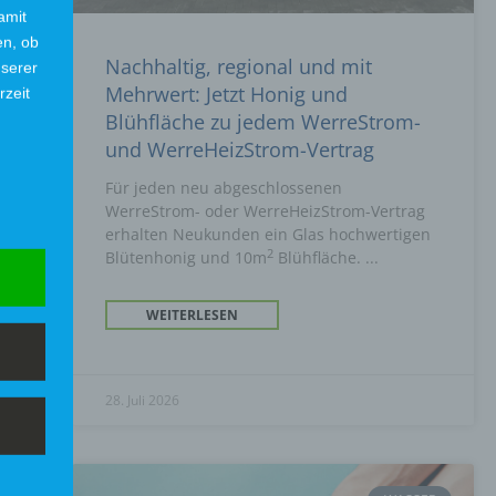
amit
en, ob
Nachhaltig, regional und mit
nserer
Mehrwert: Jetzt Honig und
rzeit
Blühfläche zu jedem WerreStrom-
und WerreHeizStrom-Vertrag
Für jeden neu abgeschlossenen
WerreStrom- oder WerreHeizStrom-Vertrag
erhalten Neukunden ein Glas hochwertigen
2
Blütenhonig und 10m
Blühfläche.
WEITERLESEN
28. Juli 2026