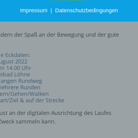
Impressum
|
Datenschutzbedingungen
in und sich hier engagieren – einzeln oder in der
sondern der Spaß an der Bewegung und der gute
ie Eckdaten:
August 2022
um 14.00 Uhr
eibad Löhne
 langen Rundweg
mehrere Runden
ern/Gehen/Walken
art/Ziel & auf der Strecke
ust an der digitalen Ausrichtung des Laufes
 Zweck sammeln kann.