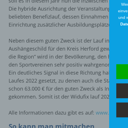
soll es in diesem Jahr nun die inzwischen 17. Auf
Wen
Die hybride Ausrichtung der Veranstaltung ist er
einve
beliebten Benefizlauf, dessen Einnahmen aus Sta
und w
Einrichtung zusätzlicher Ausbildungsplätze im K
Dat
Neben diesem guten Zweck ist der Lauf inzwisch
Aushängeschild für den Kreis Herford geworden. D
die Region“ wird in der Bevölkerung, den heimi
den Sportvereinen sehr positiv wahrgenommen.
Ein deutliches Signal in diese Richtung haben be
Laufes 2022 gesetzt, zu denen auch die Stadtwerk
schon 63.000 € für den guten Zweck als Investit
gekommen. Somit ist der Widufix lauf 2022 bereits
Alle Informationen dazu gibt es auf:
www.widufix-
So kann man mitmachen