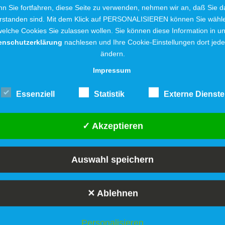
lage des Widufix-Laufes geben.
n Sie fortfahren, diese Seite zu verwenden, nehmen wir an, daß Sie d
neut eine Premiere für den
rstanden sind. Mit dem Klick auf PERSONALISIEREN können Sie wähl
rt- und Sponsorengeldern der
elche Cookies Sie zulassen wollen. Sie können diese Information in u
reis Herford zugutekommen.
enschutzerklärung
nachlesen und Ihre Cookie-Einstellungen dort jede
ändern.
en jedoch auch zu einem
Impressum
ie „Hilfe aus der Region für
Essenziell
Statistik
Externe Dienste
schen Unternehmen und auch
✓ Akzeptieren
reits die Sponsoren des Widufix
e Löhne gehören. Allein durch die Sponsorings sind
ion für die Zukunft der eigenen Region zusammen
Auswahl speichern
 im Vorfeld ein voller Erfolg.
✕ Ablehnen
lauf.de
Personalisieren