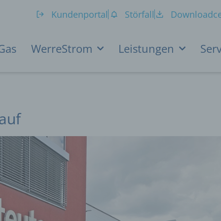
Kundenportal
Störfall
Downloadce
Gas
WerreStrom
Leistungen
Serv
auf