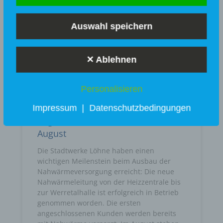
Auswahl speichern
✕ Ablehnen
Personalisieren
Nahwärmenetz nimmt Fahrt auf:
Erste Gebäude bereits
Impressum
|
Datenschutzbedingungen
angeschlossen, Restarbeiten im
August
Die Stadtwerke Löhne haben einen
wichtigen Meilenstein beim Ausbau der
Nahwärmeversorgung erreicht: Die neue
Nahwärmeleitung von der Heizzentrale bis
zur Werretalhalle ist erfolgreich in Betrieb
genommen worden. Die ersten
angeschlossenen Kunden werden bereits