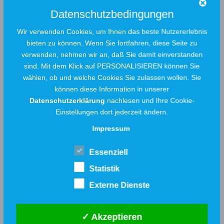
Datenschutzbedingungen
Nationale Klimaschutzinitiative
Mit der Nationalen Klimaschutzinitiative initiiert und fördert das
Wir verwenden Cookies, um Ihnen das beste Nutzererlebnis
Bundesumweltministerium seit 2008 zahlreiche Projekte, die einen
bieten zu können. Wenn Sie fortfahren, diese Seite zu
Beitrag zur Senkung der Treibhausgasemissionen leisten. Ihre
Programme und Projekte decken ein breites Spektrum an
verwenden, nehmen wir an, daß Sie damit einverstanden
Klimaschutzaktivitäten ab: Von der Entwicklung langfristiger
sind. Mit dem Klick auf PERSONALISIEREN können Sie
Strategien bis hin zu konkreten Hilfestellungen und investiven
wählen, ob und welche Cookies Sie zulassen wollen. Sie
Fördermaßnahmen. Diese Vielfalt ist Garant für gute Ideen. Die
Nationale Klimaschutzinitiative trägt zu einer Verankerung des
können diese Information in unserer
Klimaschutzes vor Ort bei. Von ihr profitieren Verbraucherinnen
Datenschutzerklärung
nachlesen und Ihre Cookie-
und Verbraucher ebenso wie Unternehmen, Kommunen oder
Bildungseinrichtungen.
Einstellungen dort jederzeit ändern.
Mehr dazu hier.
Impressum
Essenziell
Statistik
Weitere Meldungen
Externe Dienste
✓ Akzeptieren
ENERGIE/KLIMASCHUTZ