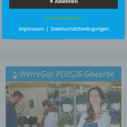
✕ Ablehnen
verfügbar
Personalisieren
Impressum
|
Datenschutzbedingungen
Tarifdetails
WerreGas PLUS26 Gewerbe