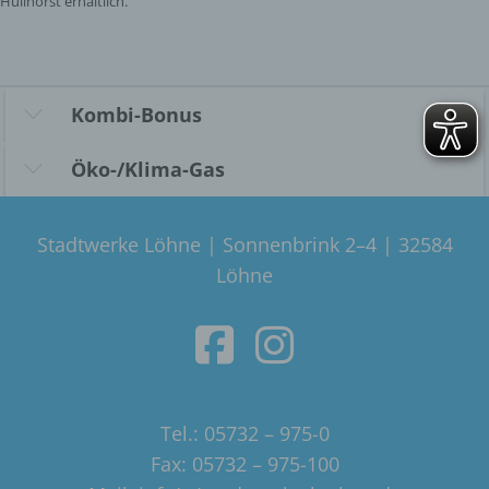
Hüllhorst erhältlich.
Kombi-Bonus
Öko-/Klima-Gas
Stadtwerke Löhne | Sonnenbrink 2–4 | 32584
Löhne
Tel.: 05732 – 975-0
Fax: 05732 – 975-100