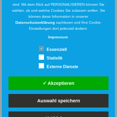
sind. Mit dem Klick auf PERSONALISIEREN können Sie
wählen, ob und welche Cookies Sie zulassen wollen. Sie
Wir versorgen Sie zuverlässig zu einem fairen
können diese Information in unserer
Preis mit unserem WerreGas PLUS26.
Datenschutzerklärung
nachlesen und Ihre Cookie-
Einstellungen dort jederzeit ändern.
Natürlich haben Sie hier auch die Möglichkeit
Impressum
zur CO2-Kompensation.
PLUS+
Essenziell
Statistik
Externe Dienste
Günstiger Tarif vom lokalen
Versorger
✓ Akzeptieren
Vertragslaufzeit: Bis zum 31.12.2026,
danach monatlich kündbar
Auswahl speichern
Auch als klimaschutzfreundliches
Produkt mit Minderungszertifikaten