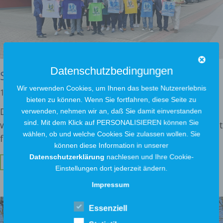
Datenschutzbedingungen
Sponsoring beim 17. Widufix-Lauf
Wir verwenden Cookies, um Ihnen das beste Nutzererlebnis
12. Juli 2022
bieten zu können. Wenn Sie fortfahren, diese Seite zu
Die Ausbildung ist für uns als Stadtwerke ein
verwenden, nehmen wir an, daß Sie damit einverstanden
sind. Mit dem Klick auf PERSONALISIEREN können Sie
wichtiges Thema. Gut ausgebildetes Fachpersonal ist
wählen, ob und welche Cookies Sie zulassen wollen. Sie
für
können diese Information in unserer
Datenschutzerklärung
nachlesen und Ihre Cookie-
Weiterlesen ...
Einstellungen dort jederzeit ändern.
Impressum
Essenziell