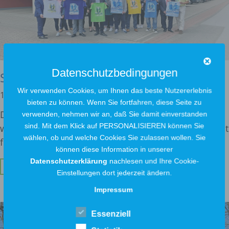
Datenschutzbedingungen
Sponsoring beim 17. Widufix-Lauf
Wir verwenden Cookies, um Ihnen das beste Nutzererlebnis
12. Juli 2022
bieten zu können. Wenn Sie fortfahren, diese Seite zu
Die Ausbildung ist für uns als Stadtwerke ein
verwenden, nehmen wir an, daß Sie damit einverstanden
sind. Mit dem Klick auf PERSONALISIEREN können Sie
wichtiges Thema. Gut ausgebildetes Fachpersonal ist
wählen, ob und welche Cookies Sie zulassen wollen. Sie
für
können diese Information in unserer
Datenschutzerklärung
nachlesen und Ihre Cookie-
Weiterlesen ...
Einstellungen dort jederzeit ändern.
Impressum
Essenziell