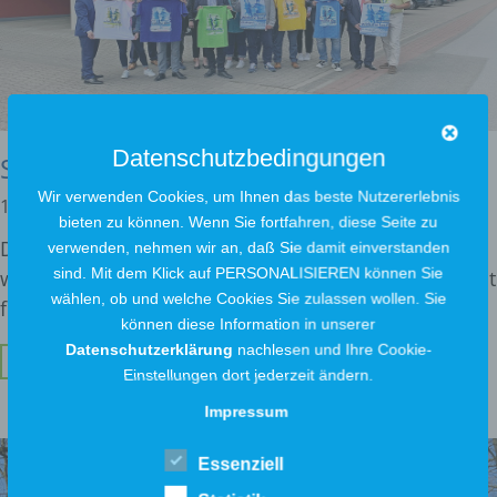
Datenschutzbedingungen
Sponsoring beim 17. Widufix-Lauf
Wir verwenden Cookies, um Ihnen das beste Nutzererlebnis
12. Juli 2022
bieten zu können. Wenn Sie fortfahren, diese Seite zu
Die Ausbildung ist für uns als Stadtwerke ein
verwenden, nehmen wir an, daß Sie damit einverstanden
sind. Mit dem Klick auf PERSONALISIEREN können Sie
wichtiges Thema. Gut ausgebildetes Fachpersonal ist
wählen, ob und welche Cookies Sie zulassen wollen. Sie
für
können diese Information in unserer
Datenschutzerklärung
nachlesen und Ihre Cookie-
Weiterlesen ...
Einstellungen dort jederzeit ändern.
Impressum
Essenziell