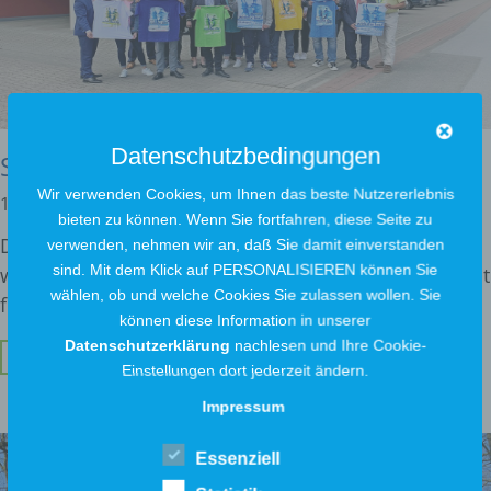
Datenschutzbedingungen
Sponsoring beim 17. Widufix-Lauf
Wir verwenden Cookies, um Ihnen das beste Nutzererlebnis
12. Juli 2022
bieten zu können. Wenn Sie fortfahren, diese Seite zu
Die Ausbildung ist für uns als Stadtwerke ein
verwenden, nehmen wir an, daß Sie damit einverstanden
sind. Mit dem Klick auf PERSONALISIEREN können Sie
wichtiges Thema. Gut ausgebildetes Fachpersonal ist
wählen, ob und welche Cookies Sie zulassen wollen. Sie
für
können diese Information in unserer
Datenschutzerklärung
nachlesen und Ihre Cookie-
Weiterlesen ...
Einstellungen dort jederzeit ändern.
Impressum
Essenziell