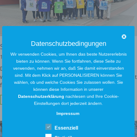
Datenschutzbedingungen
Sponsoring beim 17. Widufix-Lauf
Wir verwenden Cookies, um Ihnen das beste Nutzererlebnis
12. Juli 2022
bieten zu können. Wenn Sie fortfahren, diese Seite zu
Die Ausbildung ist für uns als Stadtwerke ein
verwenden, nehmen wir an, daß Sie damit einverstanden
sind. Mit dem Klick auf PERSONALISIEREN können Sie
wichtiges Thema. Gut ausgebildetes Fachpersonal ist
wählen, ob und welche Cookies Sie zulassen wollen. Sie
für
können diese Information in unserer
Datenschutzerklärung
nachlesen und Ihre Cookie-
Weiterlesen ...
Einstellungen dort jederzeit ändern.
Impressum
Essenziell