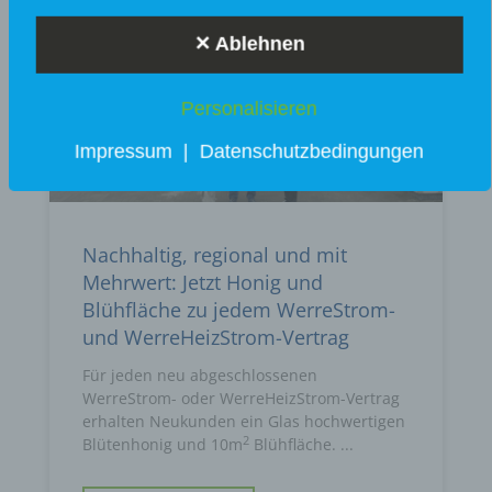
KUNDENSERVICE
✕ Ablehnen
Personalisieren
Impressum
|
Datenschutzbedingungen
Nachhaltig, regional und mit
Mehrwert: Jetzt Honig und
Blühfläche zu jedem WerreStrom-
und WerreHeizStrom-Vertrag
Für jeden neu abgeschlossenen
WerreStrom- oder WerreHeizStrom-Vertrag
erhalten Neukunden ein Glas hochwertigen
2
Blütenhonig und 10m
Blühfläche.