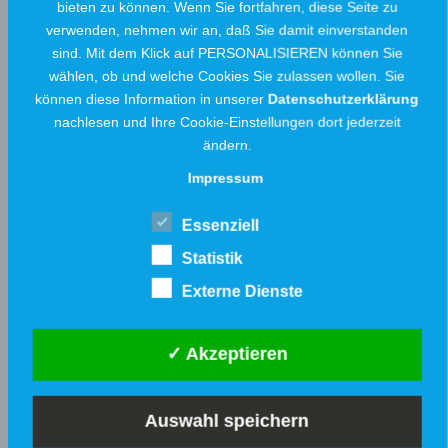
bieten zu können. Wenn Sie fortfahren, diese Seite zu
angeschlossen, Restarbeiten im
verwenden, nehmen wir an, daß Sie damit einverstanden
August
sind. Mit dem Klick auf PERSONALISIEREN können Sie
wählen, ob und welche Cookies Sie zulassen wollen. Sie
Die Stadtwerke Löhne haben einen
wichtigen Meilenstein beim Ausbau der
können diese Information in unserer
Datenschutzerklärung
Nahwärmeversorgung erreicht: Die neue
nachlesen und Ihre Cookie-Einstellungen dort jederzeit
Nahwärmeleitung von der Heizzentrale bis
ändern.
zur Werretalhalle ist erfolgreich in Betrieb
Impressum
genommen worden. Die ersten
angeschlossenen Kunden werden bereits
mit Nahwärme versorgt. Im August stehen
Essenziell
nun Restarbeiten im öffentlichen Raum an.
Statistik
Externe Dienste
WEITERLESEN
✓ Akzeptieren
29. Juli 2026
Auswahl speichern