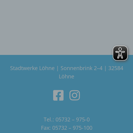
Stadtwerke Löhne | Sonnenbrink 2–4 | 32584
Löhne
Tel.: 05732 – 975-0
Fax: 05732 – 975-100