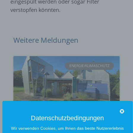
eingespült werden oder sogar Filter
verstopfen könnten.
Weitere Meldungen
ENERGIE/KLIMASCHUTZ
Datenschutzbedingungen
Nahwärmenetz nimmt Fahrt auf:
Wir verwenden Cookies, um Ihnen das beste Nutzererlebnis
Erste Gebäude bereits