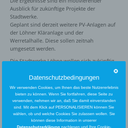
Die Ergebnisse sind ein motivierender
Ausblick für zukünftige Projekte der
Stadtwerke.
Geplant sind derzeit weitere PV-Anlagen auf
der Löhner Kläranlage und der
Werretalhalle. Diese sollen zeitnah
umgesetzt werden.
Die Stadtwerke Löhne wollen sich zukünftig
neben dem Energievertrieb weiterhin
verstärkt dem Klimaschutz und dem Ausbau
Datenschutzbedingungen
den erneuerbaren Energien widmen.
Wir verwenden Cookies, um Ihnen das beste Nutzererlebnis
bieten zu können. Wenn Sie fortfahren, diese Seite zu
verwenden, nehmen wir an, daß Sie damit einverstanden
sind. Mit dem Klick auf PERSONALISIEREN können Sie
Weitere Meldungen
wählen, ob und welche Cookies Sie zulassen wollen. Sie
können diese Information in unserer
Datenschutzerklärung
nachlesen und Ihre Cookie-