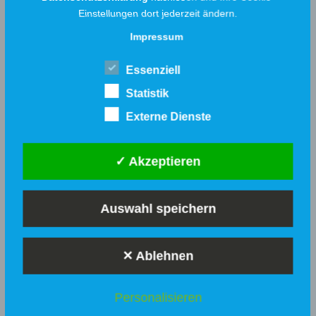
Einstellungen dort jederzeit ändern.
ENERGIE/KLIMASCHUTZ
Impressum
Essenziell
Statistik
Externe Dienste
✓ Akzeptieren
Nahwärmenetz nimmt Fahrt auf:
Erste Gebäude bereits
angeschlossen, Restarbeiten im
Auswahl speichern
August
Die Stadtwerke Löhne haben einen
✕ Ablehnen
wichtigen Meilenstein beim Ausbau der
Nahwärmeversorgung erreicht: Die neue
Nahwärmeleitung von der Heizzentrale bis
Personalisieren
zur Werretalhalle ist erfolgreich in Betrieb
genommen worden. Die ersten