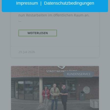
Impressum
|
Datenschutzbedingungen
angeschlossenen Kunden werden bereits
mit Nahwärme versorgt. Im August stehen
nun Restarbeiten im öffentlichen Raum an.
WEITERLESEN
29. Juli 2026
KUNDENSERVICE