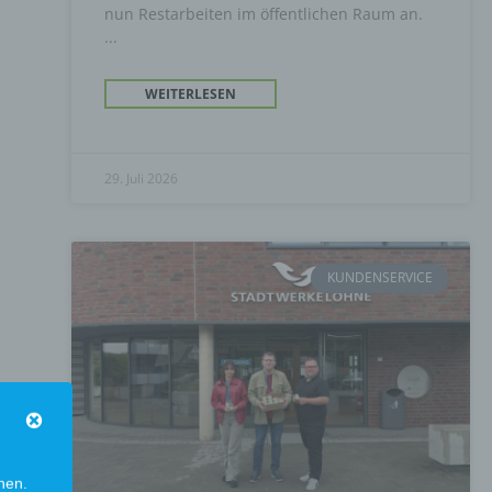
nun Restarbeiten im öffentlichen Raum an.
WEITERLESEN
29. Juli 2026
KUNDENSERVICE
en
.
nen.