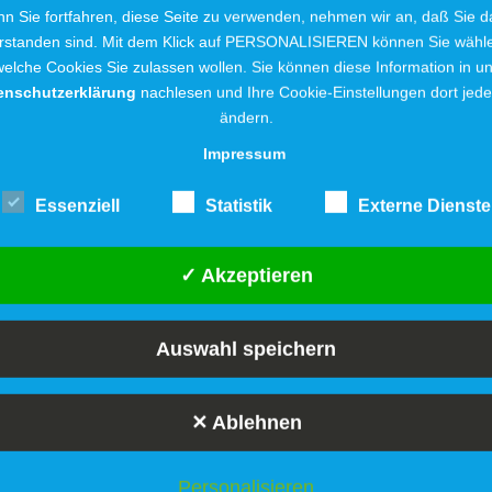
n Sie fortfahren, diese Seite zu verwenden, nehmen wir an, daß Sie d
rstanden sind. Mit dem Klick auf PERSONALISIEREN können Sie wähl
elche Cookies Sie zulassen wollen. Sie können diese Information in u
en der Stadtwerke Löhne telefonisch kontaktiert worde
enschutzerklärung
nachlesen und Ihre Cookie-Einstellungen dort jede
 sollten Sie unbedingt Ihr Bankkonto auf falsche
ändern.
Impressum
n Verbindung zu setzen. „Selbstverständlich ist der
Essenziell
Statistik
Externe Dienste
nliegen gemeinsam geklärt werden können und
röder.
✓ Akzeptieren
Auswahl speichern
✕ Ablehnen
Personalisieren