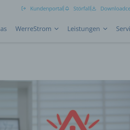
Kundenportal
Störfall
Downloadce
as
WerreStrom
Leistungen
Serv