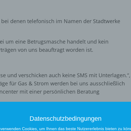
 bei denen telefonisch im Namen der Stadtwerke
rbei um eine Betrugsmasche handelt und kein
rägen von uns beauftragt worden ist.
ise und verschicken auch keine SMS mit Unterlagen.“,
räge für Gas & Strom werden bei uns ausschließlich
ncenter mit einer persönlichen Beratung
 ortsfremde Telefonnummern (z.B. Hamburg) und such
Datenschutzbedingungen
 Internet – oftmals wird dort schon davor gewarnt.
owie Zähler- oder Vertragsnummer rausgegeben werden
 verwenden Cookies, um Ihnen das beste Nutzererlebnis bieten zu kön