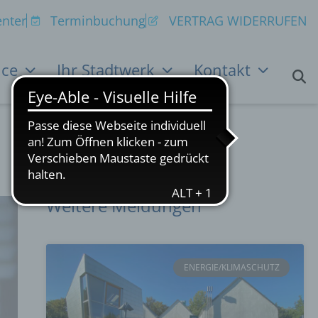
nter
Terminbuchung
VERTRAG WIDERRUFEN
ice
Ihr Stadtwerk
Kontakt
Weitere Meldungen
ENERGIE/KLIMASCHUTZ