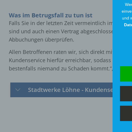
Wen
einve
Was im Betrugsfall zu tun ist
und w
Falls Sie in der letzten Zeit vermeintlich im Nam
Dat
sind und auch einen Vertrag abgeschlossen haben,
Abbuchungen überprüfen.
Allen Betroffenen raten wir, sich direkt mit uns i
Kundenservice hierfür erreichbar, sodass die A
bestenfalls niemand zu Schaden kommt.“, so Sch
Stadtwerke Löhne - Kundenservice