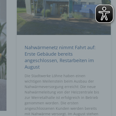
Nahwärmenetz nimmt Fahrt auf:
Erste Gebäude bereits
angeschlossen, Restarbeiten im
August
Die Stadtwerke Löhne haben einen
wichtigen Meilenstein beim Ausbau der
Nahwärmeversorgung erreicht: Die neue
Nahwärmeleitung von der Heizzentrale bis
zur Werretalhalle ist erfolgreich in Betrieb
genommen worden. Die ersten
angeschlossenen Kunden werden bereits
mit Nahwärme versorgt. Im August stehen