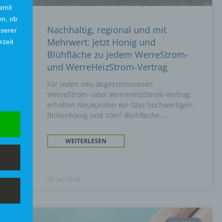
amit
en, ob
Nachhaltig, regional und mit
nserer
Mehrwert: Jetzt Honig und
rzeit
Blühfläche zu jedem WerreStrom-
und WerreHeizStrom-Vertrag
Für jeden neu abgeschlossenen
WerreStrom- oder WerreHeizStrom-Vertrag
erhalten Neukunden ein Glas hochwertigen
2
Blütenhonig und 10m
Blühfläche.
WEITERLESEN
28. Juli 2026