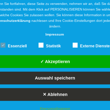
n Sie fortfahren, diese Seite zu verwenden, nehmen wir an, daß Sie d
 keine
rstanden sind. Mit dem Klick auf PERSONALISIEREN können Sie wähl
er weiter.
elche Cookies Sie zulassen wollen. Sie können diese Information in u
enschutzerklärung
nachlesen und Ihre Cookie-Einstellungen dort jede
assermengen
ändern.
Zeitpunkt für
Impressum
Essenziell
Statistik
Externe Dienste
Rohrnetzmeister Stefan Goldammer und
die neue KSB-Pumpe.
✓ Akzeptieren
Auswahl speichern
orteile:
✕ Ablehnen
menge präzise
tz zu den alten
Personalisieren