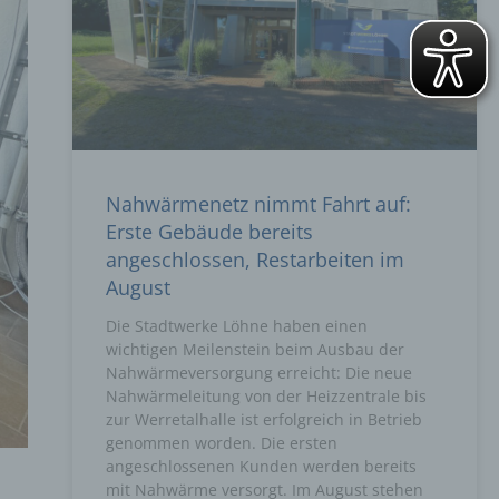
Nahwärmenetz nimmt Fahrt auf:
Erste Gebäude bereits
angeschlossen, Restarbeiten im
August
Die Stadtwerke Löhne haben einen
wichtigen Meilenstein beim Ausbau der
Nahwärmeversorgung erreicht: Die neue
Nahwärmeleitung von der Heizzentrale bis
zur Werretalhalle ist erfolgreich in Betrieb
genommen worden. Die ersten
angeschlossenen Kunden werden bereits
mit Nahwärme versorgt. Im August stehen