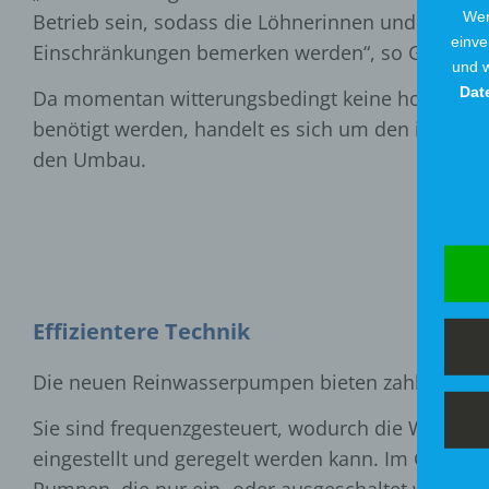
Wen
Betrieb sein, sodass die Löhnerinnen und Löhner
einve
Einschränkungen bemerken werden“, so Goldamm
und w
Dat
Da momentan witterungsbedingt keine hohen W
benötigt werden, handelt es sich um den idealen 
den Umbau.
Effizientere Technik
Die neuen Reinwasserpumpen bieten zahlreiche V
Sie sind frequenzgesteuert, wodurch die Wasser
eingestellt und geregelt werden kann. Im Gegensa