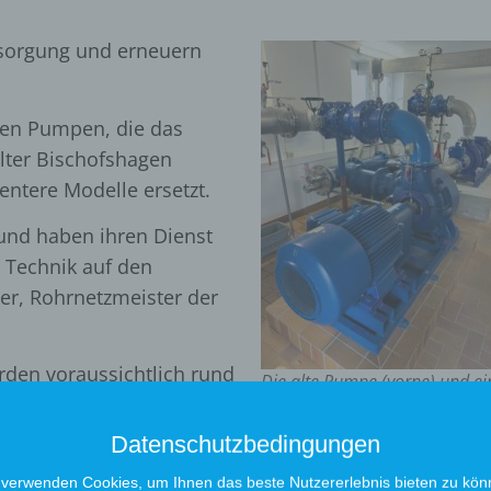
ersorgung und erneuern
ten Pumpen, die das
lter Bischofshagen
entere Modelle ersetzt.
 und haben ihren Dienst
e Technik auf den
er, Rohrnetzmeister der
den voraussichtlich rund
Die alte Pumpe (vorne) und ei
olgt im laufenden
neue Pumpe (hinten)
gestellt.
Datenschutzbedingungen
e Pumpe in
 verwenden Cookies, um Ihnen das beste Nutzererlebnis bieten zu kön