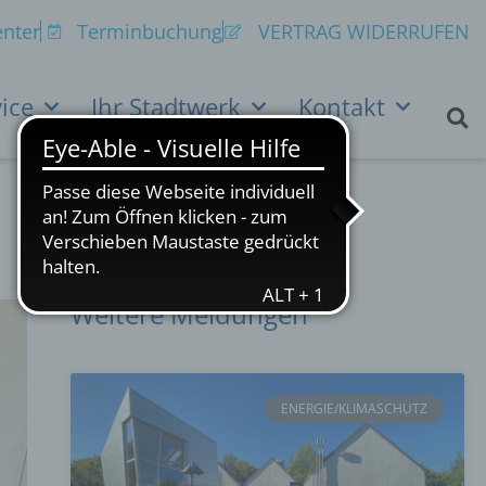
nter
Terminbuchung
VERTRAG WIDERRUFEN
ice
Ihr Stadtwerk
Kontakt
Weitere Meldungen
ENERGIE/KLIMASCHUTZ