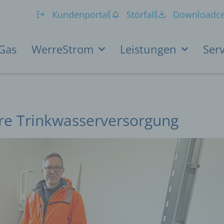
Kundenportal
Störfall
Downloadce
Gas
WerreStrom
Leistungen
Serv
re Trinkwasserversorgung