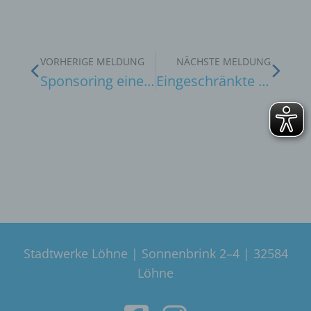
VORHERIGE MELDUNG
NÄCHSTE MELDUNG
Sponsoring einer Solarbank für den Findeisenplatz
Eingeschränkte Erreichbarkeit am 10.04.2025
Stadtwerke Löhne | Sonnenbrink 2–4 | 32584
Löhne