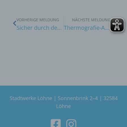
VORHERIGE MELDUNG
NÄCHSTE MELDUNG
Sicher durch den Herbst: Stadtwerke Löhne bitten um Rückschnitt von Grünbewuchs
Thermografie-Aktion 2026
Stadtwerke Löhne | Sonnenbrink 2–4 | 32584
Löhne