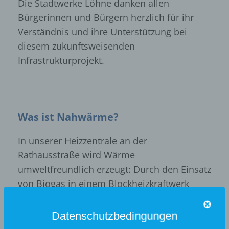
Die Stadtwerke Löhne danken allen
Bürgerinnen und Bürgern herzlich für ihr
Verständnis und ihre Unterstützung bei
diesem zukunftsweisenden
Infrastrukturprojekt.
Was ist Nahwärme?
In unserer Heizzentrale an der
Rathausstraße wird Wärme
umweltfreundlich erzeugt: Durch den Einsatz
von Biogas in einem Blockheizkraftwerk
(BHKW) entsteht gleichzeitig Wärme und
Strom. Die Wärme wird über ein
Datenschutzbedingungen
geschlossenes Wassersystem mit bis zu 90