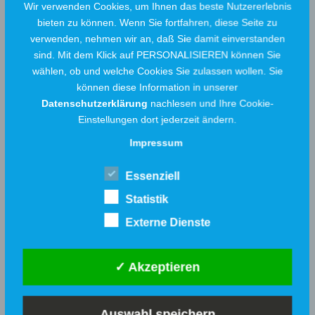
Wir verwenden Cookies, um Ihnen das beste Nutzererlebnis
°C zu den angeschlossenen Gebäuden
bieten zu können. Wenn Sie fortfahren, diese Seite zu
transportiert – zuverlässig, effizient und
verwenden, nehmen wir an, daß Sie damit einverstanden
klimafreundlich.
sind. Mit dem Klick auf PERSONALISIEREN können Sie
wählen, ob und welche Cookies Sie zulassen wollen. Sie
Weitere Informationen und den bisherigen
können diese Information in unserer
Verlauf des Projektes finden Sie hier.
Datenschutzerklärung
nachlesen und Ihre Cookie-
Einstellungen dort jederzeit ändern.
Impressum
Weitere Meldungen
Essenziell
Statistik
Externe Dienste
ENERGIE/KLIMASCHUTZ
✓ Akzeptieren
Auswahl speichern